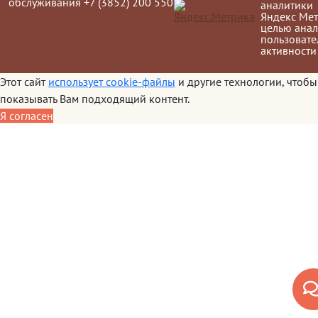
обслуживания +7 (3852) 200 550
аналитики
Яндекс Мет
целью анал
пользовате
активности
Этот сайт
использует cookie-файлы
и другие технологии, чтобы
показывать Вам подходящий контент.
Я согласен