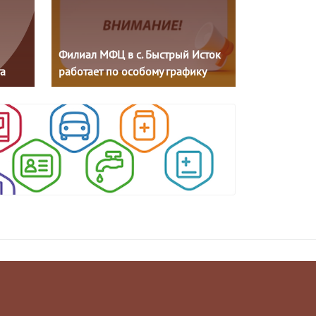
Филиал МФЦ в с. Быстрый Исток
а
работает по особому графику