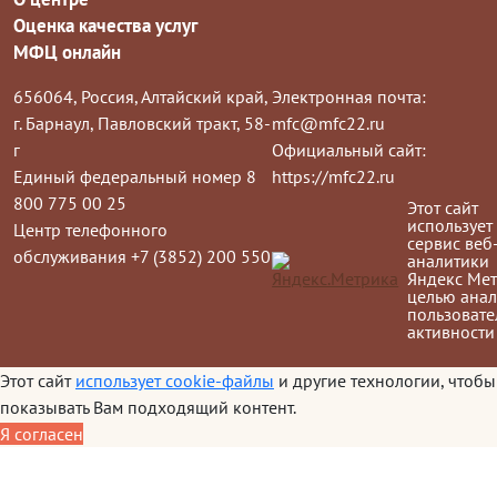
Оценка качества услуг
МФЦ онлайн
656064, Россия, Алтайский край,
Электронная почта:
г. Барнаул, Павловский тракт, 58-
mfc@mfc22.ru
г
Официальный сайт:
Единый федеральный номер 8
https://mfc22.ru
800 775 00 25
Этот сайт
использует
Центр телефонного
сервис веб
обслуживания +7 (3852) 200 550
аналитики
Яндекс Мет
целью анал
пользовате
активности
Этот сайт
использует cookie-файлы
и другие технологии, чтобы
показывать Вам подходящий контент.
Я согласен