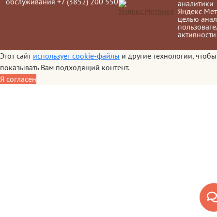
обслуживания +7 (3852) 200 550
аналитики
Яндекс Мет
целью анал
пользовате
активности
Этот сайт
использует cookie-файлы
и другие технологии, чтобы
показывать Вам подходящий контент.
Я согласен