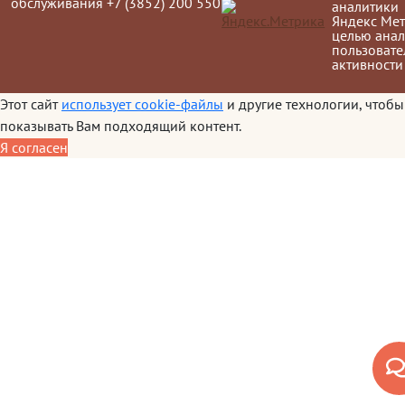
обслуживания +7 (3852) 200 550
аналитики
Яндекс Мет
целью анал
пользовате
активности
Этот сайт
использует cookie-файлы
и другие технологии, чтобы
показывать Вам подходящий контент.
Я согласен