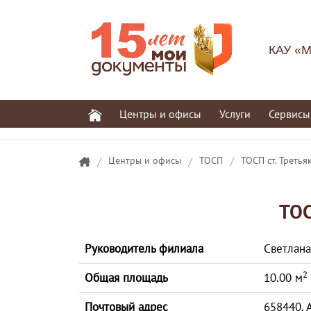
КАУ «М
Центры и офисы
Услуги
Сервисы
/
Центры и офисы
/
ТОСП
/
ТОСП ст. Треть
ТОС
Руководитель филиала
Светлан
2
Общая площадь
10.00 м
Почтовый адрес
658440, 