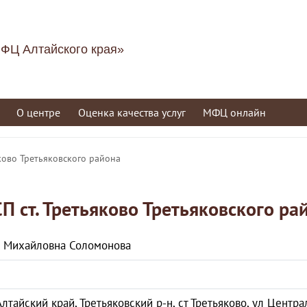
ФЦ Алтайского края»
О центре
Оценка качества услуг
МФЦ онлайн
яково Третьяковского района
П ст. Третьяково Третьяковского ра
а Михайловна Соломонова
Алтайский край, Третьяковский р-н, ст Третьяково, ул Централ