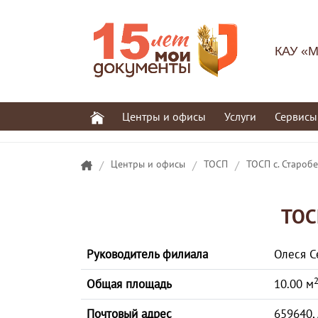
КАУ «М
Центры и офисы
Услуги
Сервисы
/
Центры и офисы
/
ТОСП
/
ТОСП с. Староб
ТОС
Руководитель филиала
Олеся С
Общая площадь
10.00 м
Почтовый адрес
659640, 