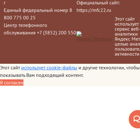
г
Официальный сайт:
Единый федеральный номер 8
https://mfc22.ru
800 775 00 25
Этот сайт
использует
Центр телефонного
сервис веб
обслуживания +7 (3852) 200 550
аналитики
Яндекс Мет
целью анал
пользовате
активности
Этот сайт
использует cookie-файлы
и другие технологии, чтобы
показывать Вам подходящий контент.
Я согласен