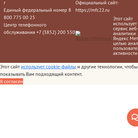
г
Официальный сайт:
Единый федеральный номер 8
https://mfc22.ru
800 775 00 25
Этот сайт
использует
Центр телефонного
сервис веб
обслуживания +7 (3852) 200 550
аналитики
Яндекс Мет
целью анал
пользовате
активности
Этот сайт
использует cookie-файлы
и другие технологии, чтобы
показывать Вам подходящий контент.
Я согласен