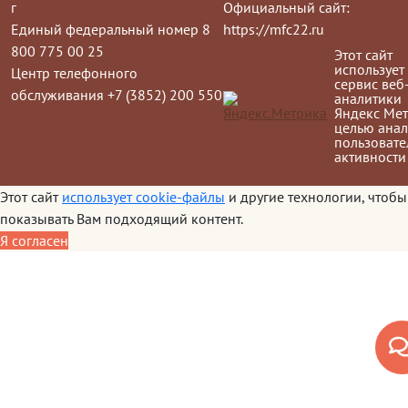
г
Официальный сайт:
Единый федеральный номер 8
https://mfc22.ru
800 775 00 25
Этот сайт
использует
Центр телефонного
сервис веб
обслуживания +7 (3852) 200 550
аналитики
Яндекс Мет
целью анал
пользовате
активности
Этот сайт
использует cookie-файлы
и другие технологии, чтобы
показывать Вам подходящий контент.
Я согласен