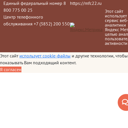
Единый федеральный номер 8
https://mfc22.ru
800 775 00 25
Этот сайт
использует
Центр телефонного
сервис веб
обслуживания +7 (3852) 200 550
аналитики
Яндекс Мет
целью анал
пользовате
активности
Этот сайт
использует cookie-файлы
и другие технологии, чтобы
показывать Вам подходящий контент.
Я согласен