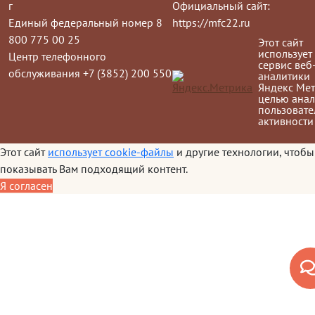
г
Официальный сайт:
Единый федеральный номер 8
https://mfc22.ru
800 775 00 25
Этот сайт
использует
Центр телефонного
сервис веб
обслуживания +7 (3852) 200 550
аналитики
Яндекс Мет
целью анал
пользовате
активности
Этот сайт
использует cookie-файлы
и другие технологии, чтобы
показывать Вам подходящий контент.
Я согласен