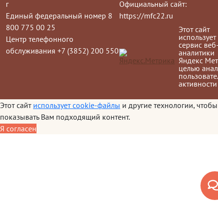
г
Официальный сайт:
Единый федеральный номер 8
https://mfc22.ru
800 775 00 25
Этот сайт
использует
Центр телефонного
сервис веб
обслуживания +7 (3852) 200 550
аналитики
Яндекс Мет
целью анал
пользовате
активности
Этот сайт
использует cookie-файлы
и другие технологии, чтобы
показывать Вам подходящий контент.
Я согласен