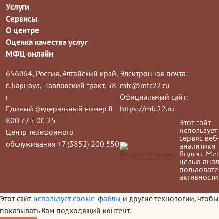
Услуги
Сервисы
О центре
Оценка качества услуг
МФЦ онлайн
656064, Россия, Алтайский край,
Электронная почта:
г. Барнаул, Павловский тракт, 58-
mfc@mfc22.ru
г
Официальный сайт:
Единый федеральный номер 8
https://mfc22.ru
800 775 00 25
Этот сайт
использует
Центр телефонного
сервис веб
обслуживания +7 (3852) 200 550
аналитики
Яндекс Мет
целью анал
пользовате
активности
Этот сайт
использует cookie-файлы
и другие технологии, чтобы
показывать Вам подходящий контент.