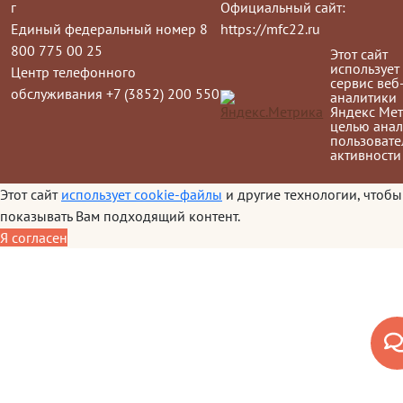
г
Официальный сайт:
Единый федеральный номер 8
https://mfc22.ru
800 775 00 25
Этот сайт
использует
Центр телефонного
сервис веб
обслуживания +7 (3852) 200 550
аналитики
Яндекс Мет
целью анал
пользовате
активности
Этот сайт
использует cookie-файлы
и другие технологии, чтобы
показывать Вам подходящий контент.
Я согласен