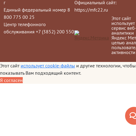
г
Официальный сайт:
Единый федеральный номер 8
https://mfc22.ru
800 775 00 25
Этот сайт
использует
Центр телефонного
сервис веб
обслуживания +7 (3852) 200 550
аналитики
Яндекс Мет
целью анал
пользовате
активности
Этот сайт
использует cookie-файлы
и другие технологии, чтобы
показывать Вам подходящий контент.
Я согласен