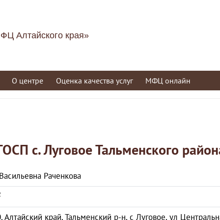
ФЦ Алтайского края»
О центре
Оценка качества услуг
МФЦ онлайн
ТОСП с. Луговое Тальменского район
Васильевна Раченкова
2
, Алтайский край, Тальменский р-н, с Луговое, ул Центральна