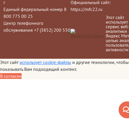
г
Официальный сайт:
Единый федеральный номер 8
https://mfc22.ru
800 775 00 25
Этот сайт
использует
Центр телефонного
сервис веб
обслуживания +7 (3852) 200 550
аналитики
Яндекс Мет
целью анал
пользовате
активности
Этот сайт
использует cookie-файлы
и другие технологии, чтобы
показывать Вам подходящий контент.
Я согласен