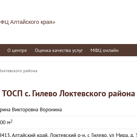
ФЦ Алтайского края»
О центре
Оценка качества услуг
МФЦ онлайн
 Локтевского района
ТОСП с. Гилево Локтевского района
рина Викторовна Воронина
2
.00 м
8413, Алтайский край, Локтевский р-н, с Гилево, ул Мира, д. 