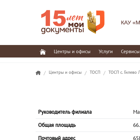
КАУ «М
Центры и офисы
Услуги
Сервисы
/
Центры и офисы
/
ТОСП
/
ТОСП с. Гилево
Руководитель филиала
Ма
Общая площадь
66
Почтовый адрес
65