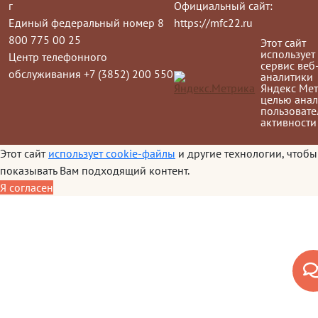
г
Официальный сайт:
Единый федеральный номер 8
https://mfc22.ru
800 775 00 25
Этот сайт
использует
Центр телефонного
сервис веб
обслуживания +7 (3852) 200 550
аналитики
Яндекс Мет
целью анал
пользовате
активности
Этот сайт
использует cookie-файлы
и другие технологии, чтобы
показывать Вам подходящий контент.
Я согласен