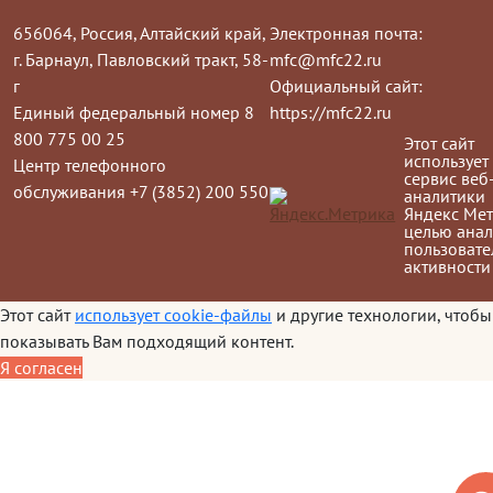
656064, Россия, Алтайский край,
Электронная почта:
г. Барнаул, Павловский тракт, 58-
mfc@mfc22.ru
г
Официальный сайт:
Единый федеральный номер 8
https://mfc22.ru
800 775 00 25
Этот сайт
использует
Центр телефонного
сервис веб
обслуживания +7 (3852) 200 550
аналитики
Яндекс Мет
целью анал
пользовате
активности
Этот сайт
использует cookie-файлы
и другие технологии, чтобы
показывать Вам подходящий контент.
Я согласен