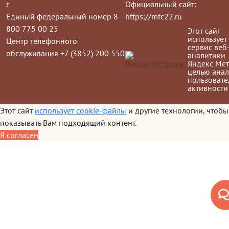
г
Официальный сайт:
Единый федеральный номер 8
https://mfc22.ru
800 775 00 25
Этот сайт
использует
Центр телефонного
сервис веб
обслуживания +7 (3852) 200 550
аналитики
Яндекс Мет
целью анал
пользовате
активности
Этот сайт
использует cookie-файлы
и другие технологии, чтобы
показывать Вам подходящий контент.
Я согласен