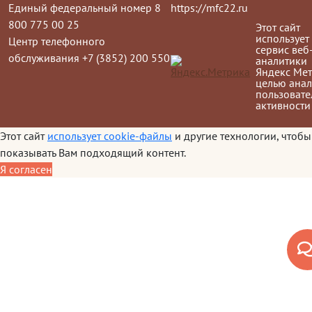
Единый федеральный номер 8
https://mfc22.ru
800 775 00 25
Этот сайт
использует
Центр телефонного
сервис веб
обслуживания +7 (3852) 200 550
аналитики
Яндекс Мет
целью анал
пользовате
активности
Этот сайт
использует cookie-файлы
и другие технологии, чтобы
показывать Вам подходящий контент.
Я согласен