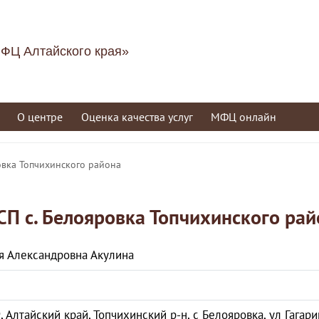
ФЦ Алтайского края»
О центре
Оценка качества услуг
МФЦ онлайн
овка Топчихинского района
СП с. Белояровка Топчихинского рай
я Александровна Акулина
2
 Алтайский край, Топчихинский р-н, с Белояровка, ул Гагарин