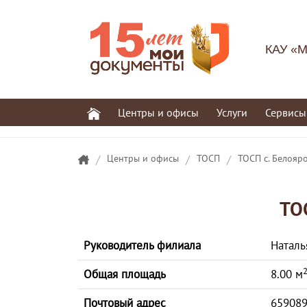
КАУ «М
Центры и офисы
Услуги
Сервисы
/
Центры и офисы
/
ТОСП
/
ТОСП с. Белояр
ТО
Руководитель филиала
Наталь
Общая площадь
8.00 м
Почтовый адрес
659089,