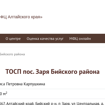
ФЦ Алтайского края»
О центре
Оценка качества услуг
МФЦ онлайн
 Бийского района
ТОСП пос. Заря Бийского района
иса Петровна Карпушкина
2
0 м
67, Алтайский край, Бийский р-н, п Заря, ул Центральная, д.