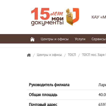
КАУ «М
Центры и офисы
Услуги
Сервисы
/
Центры и офисы
/
ТОСП
/
ТОСП пос. Заря
Руководитель филиала
Лар
Общая площадь
40.0
Почтовый адрес
6593