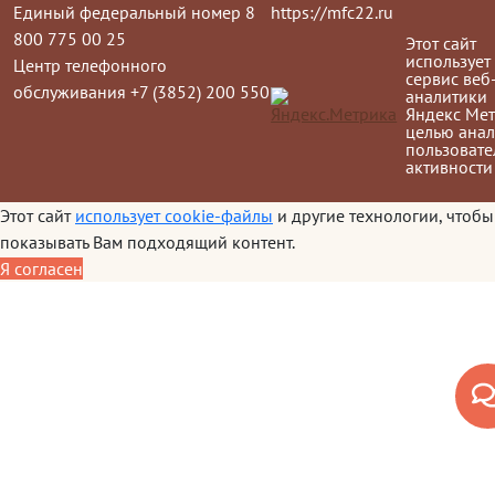
Единый федеральный номер 8
https://mfc22.ru
800 775 00 25
Этот сайт
использует
Центр телефонного
сервис веб
обслуживания +7 (3852) 200 550
аналитики
Яндекс Мет
целью анал
пользовате
активности
Этот сайт
использует cookie-файлы
и другие технологии, чтобы
показывать Вам подходящий контент.
Я согласен