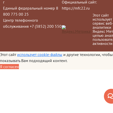
г
Официальный сайт:
Единый федеральный номер 8
https://mfc22.ru
800 775 00 25
Этот сайт
использует
Центр телефонного
сервис веб
обслуживания +7 (3852) 200 550
аналитики
Яндекс Мет
целью анал
пользовате
активности
Этот сайт
использует cookie-файлы
и другие технологии, чтобы
показывать Вам подходящий контент.
Я согласен