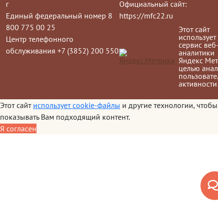
г
Официальный сайт:
Единый федеральный номер 8
https://mfc22.ru
800 775 00 25
Этот сайт
использует
Центр телефонного
сервис веб
обслуживания +7 (3852) 200 550
аналитики
Яндекс Мет
целью анал
пользовате
активности
Этот сайт
использует cookie-файлы
и другие технологии, чтобы
показывать Вам подходящий контент.
Я согласен