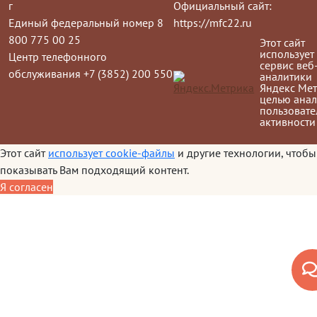
г
Официальный сайт:
Единый федеральный номер 8
https://mfc22.ru
800 775 00 25
Этот сайт
использует
Центр телефонного
сервис веб
обслуживания +7 (3852) 200 550
аналитики
Яндекс Мет
целью анал
пользовате
активности
Этот сайт
использует cookie-файлы
и другие технологии, чтобы
показывать Вам подходящий контент.
Я согласен