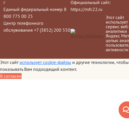
г
Официальный сайт:
Единый федеральный номер 8
https://mfc22.ru
800 775 00 25
Этот сайт
использует
Центр телефонного
сервис веб
обслуживания +7 (3852) 200 550
аналитики
Яндекс Мет
целью анал
пользовате
активности
Этот сайт
использует cookie-файлы
и другие технологии, чтобы
показывать Вам подходящий контент.
Я согласен