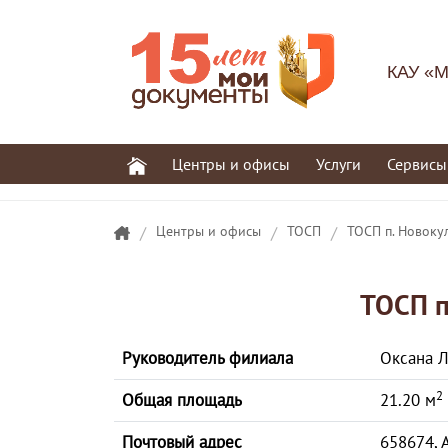
КАУ «М
Центры и офисы
Услуги
Сервисы
/
Центры и офисы
/
ТОСП
/
ТОСП п. Новоку
ТОСП п
Руководитель филиала
Оксана 
2
Общая площадь
21.20 м
Почтовый адрес
658674, 