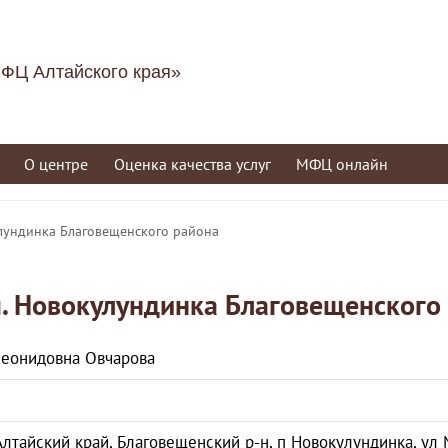
ФЦ Алтайского края»
О центре
Оценка качества услуг
МФЦ онлайн
лундинка Благовещенского района
. Новокулундинка Благовещенского
Леонидовна Овчарова
Алтайский край, Благовещенский р-н, п Новокулундинка, ул 