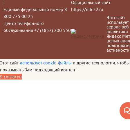
г
Официальный сайт:
Единый федеральный номер 8
https://mfc22.ru
800 775 00 25
Этот сайт
использует
Центр телефонного
сервис веб
обслуживания +7 (3852) 200 550
аналитики
Яндекс Мет
целью анал
пользовате
активности
Этот сайт
использует cookie-файлы
и другие технологии, чтобы
показывать Вам подходящий контент.
Я согласен