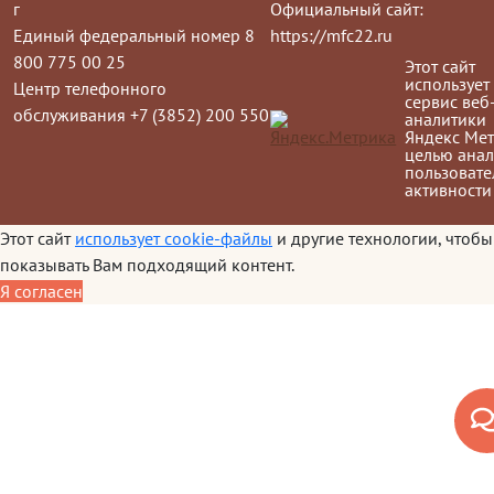
г
Официальный сайт:
Единый федеральный номер 8
https://mfc22.ru
800 775 00 25
Этот сайт
использует
Центр телефонного
сервис веб
обслуживания +7 (3852) 200 550
аналитики
Яндекс Мет
целью анал
пользовате
активности
Этот сайт
использует cookie-файлы
и другие технологии, чтобы
показывать Вам подходящий контент.
Я согласен