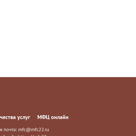
чества услуг
МФЦ онлайн
я почта:
mfc@mfc22.ru