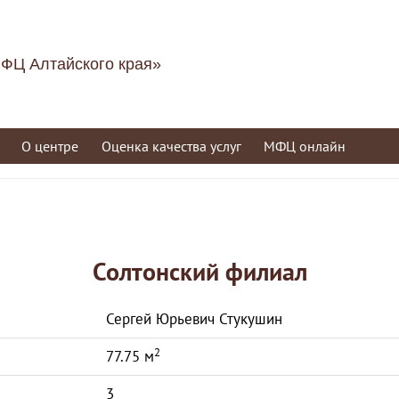
ФЦ Алтайского края»
О центре
Оценка качества услуг
МФЦ онлайн
Солтонский филиал
Сергей Юрьевич Стукушин
2
77.75 м
3