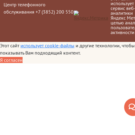
использует
Центр телефонного
сервис веб
обслуживания +7 (3852) 200 550
аналитики
Яндекс Мет
целью анал
пользовате
активности
Этот сайт
использует cookie-файлы
и другие технологии, чтобы
показывать Вам подходящий контент.
Я согласен