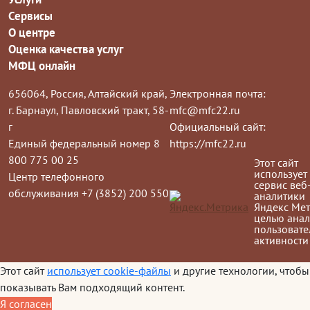
Сервисы
О центре
Оценка качества услуг
МФЦ онлайн
656064, Россия, Алтайский край,
Электронная почта:
г. Барнаул, Павловский тракт, 58-
mfc@mfc22.ru
г
Официальный сайт:
Единый федеральный номер 8
https://mfc22.ru
800 775 00 25
Этот сайт
использует
Центр телефонного
сервис веб
обслуживания +7 (3852) 200 550
аналитики
Яндекс Мет
целью анал
пользовате
активности
Этот сайт
использует cookie-файлы
и другие технологии, чтобы
показывать Вам подходящий контент.
Я согласен