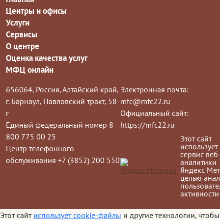
Центры и офисы
Услуги
Сервисы
О центре
Оценка качества услуг
МФЦ онлайн
656064, Россия, Алтайский край,
Электронная почта:
г. Барнаул, Павловский тракт, 58-
mfc@mfc22.ru
г
Официальный сайт:
Единый федеральный номер 8
https://mfc22.ru
800 775 00 25
Этот сайт
использует
Центр телефонного
сервис веб
обслуживания +7 (3852) 200 550
аналитики
Яндекс Мет
целью анал
пользовате
активности
Этот сайт
использует cookie-файлы
и другие технологии, чтобы