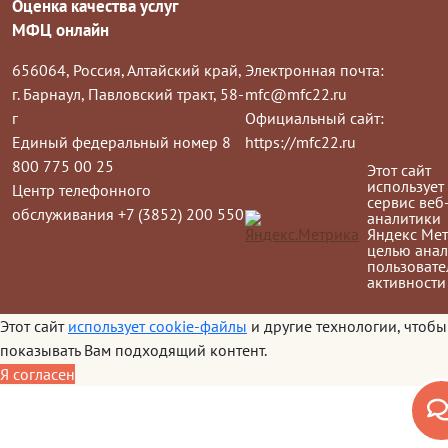
Оценка качества услуг
МФЦ онлайн
656064, Россия, Алтайский край,
Электронная почта:
г. Барнаул, Павловский тракт, 58-
mfc@mfc22.ru
г
Официальный сайт:
Единый федеральный номер 8
https://mfc22.ru
800 775 00 25
Этот сайт
использует
Центр телефонного
сервис веб
обслуживания +7 (3852) 200 550
аналитики
Яндекс Мет
целью анал
пользовате
активности
Этот сайт
использует cookie-файлы
и другие технологии, чтобы
показывать Вам подходящий контент.
Я согласен