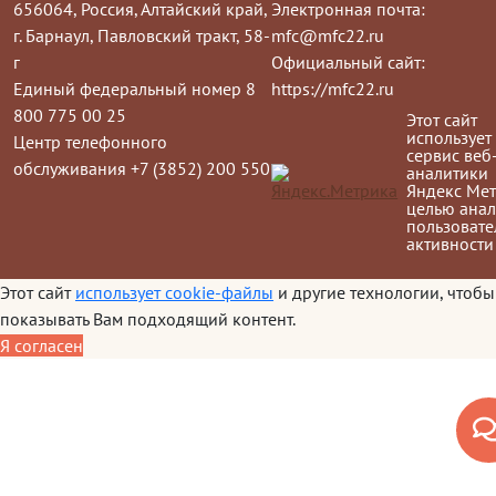
656064, Россия, Алтайский край,
Электронная почта:
г. Барнаул, Павловский тракт, 58-
mfc@mfc22.ru
г
Официальный сайт:
Единый федеральный номер 8
https://mfc22.ru
800 775 00 25
Этот сайт
использует
Центр телефонного
сервис веб
обслуживания +7 (3852) 200 550
аналитики
Яндекс Мет
целью анал
пользовате
активности
Этот сайт
использует cookie-файлы
и другие технологии, чтобы
показывать Вам подходящий контент.
Я согласен