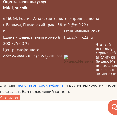
Оценка качества услуг
МФЦ онлайн
656064, Россия, Алтайский край,
Электронная почта:
г. Барнаул, Павловский тракт, 58-
mfc@mfc22.ru
г
Официальный сайт:
Единый федеральный номер 8
https://mfc22.ru
800 775 00 25
Этот сайт
использует
Центр телефонного
сервис веб
обслуживания +7 (3852) 200 550
аналитики
Яндекс Мет
целью анал
пользовате
активности
Этот сайт
использует cookie-файлы
и другие технологии, чтобы
показывать Вам подходящий контент.
Я согласен