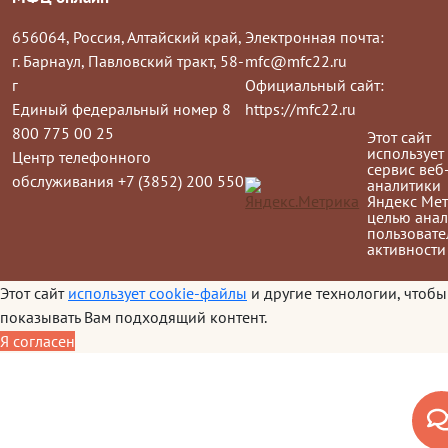
656064, Россия, Алтайский край,
Электронная почта:
г. Барнаул, Павловский тракт, 58-
mfc@mfc22.ru
г
Официальный сайт:
Единый федеральный номер 8
https://mfc22.ru
800 775 00 25
Этот сайт
использует
Центр телефонного
сервис веб
обслуживания +7 (3852) 200 550
аналитики
Яндекс Мет
целью анал
пользовате
активности
Этот сайт
использует cookie-файлы
и другие технологии, чтобы
показывать Вам подходящий контент.
Я согласен