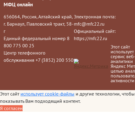
МФЦ онлайн
656064, Россия, Алтайский край,
Электронная почта:
г. Барнаул, Павловский тракт, 58-
mfc@mfc22.ru
г
Официальный сайт:
Единый федеральный номер 8
https://mfc22.ru
800 775 00 25
Этот сайт
использует
Центр телефонного
сервис веб
обслуживания +7 (3852) 200 550
аналитики
Яндекс Мет
целью анал
пользовате
активности
Этот сайт
использует cookie-файлы
и другие технологии, чтобы
показывать Вам подходящий контент.
Я согласен