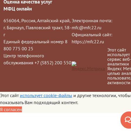
Оценка качества услуг
МФЦ онлайн
656064, Россия, Алтайский край,
Электронная почта:
г. Барнаул, Павловский тракт, 58-
mfc@mfc22.ru
г
Официальный сайт:
Единый федеральный номер 8
https://mfc22.ru
800 775 00 25
Этот сайт
использует
Центр телефонного
сервис веб
обслуживания +7 (3852) 200 550
аналитики
Яндекс Мет
целью анал
пользовате
активности
Этот сайт
использует cookie-файлы
и другие технологии, чтобы
показывать Вам подходящий контент.
Я согласен