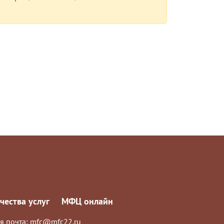
чества услуг
МФЦ онлайн
я почта:
mfc@mfc22.ru