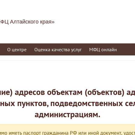
ФЦ Алтайского края»
О центре
Оценка качества услуг
МФЦ онлайн
ие) адресов объектам (объектов) а
ных пунктов, подведомственных се
администрациям.
мо иметь паспорт гражданина РФ или иной документ, удост