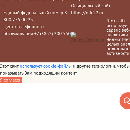
г
Официальный сайт:
Единый федеральный номер 8
https://mfc22.ru
800 775 00 25
Этот сайт
использует
Центр телефонного
сервис веб
обслуживания +7 (3852) 200 550
аналитики
Яндекс Мет
целью анал
пользовате
активности
Этот сайт
использует cookie-файлы
и другие технологии, чтобы
показывать Вам подходящий контент.
Я согласен