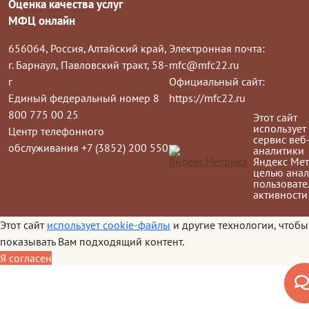
Оценка качества услуг
МФЦ онлайн
656064, Россия, Алтайский край,
Электронная почта:
г. Барнаул, Павловский тракт, 58-
mfc@mfc22.ru
г
Официальный сайт:
Единый федеральный номер 8
https://mfc22.ru
800 775 00 25
Этот сайт
использует
Центр телефонного
сервис веб
обслуживания +7 (3852) 200 550
аналитики
Яндекс Мет
целью анал
пользовате
активности
Этот сайт
использует cookie-файлы
и другие технологии, чтобы
показывать Вам подходящий контент.
Я согласен