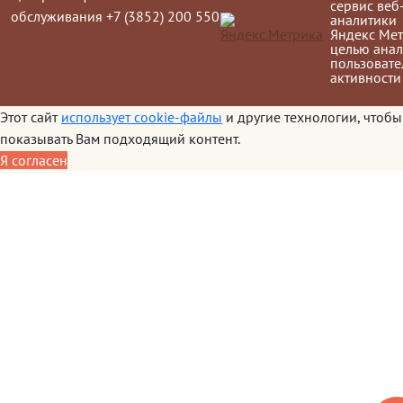
сервис веб
обслуживания +7 (3852) 200 550
аналитики
Яндекс Мет
целью анал
пользовате
активности
Этот сайт
использует cookie-файлы
и другие технологии, чтобы
показывать Вам подходящий контент.
Я согласен