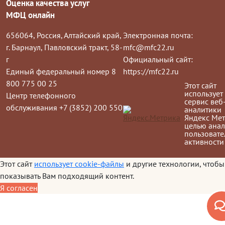
Оценка качества услуг
МФЦ онлайн
656064, Россия, Алтайский край,
Электронная почта:
г. Барнаул, Павловский тракт, 58-
mfc@mfc22.ru
г
Официальный сайт:
Единый федеральный номер 8
https://mfc22.ru
800 775 00 25
Этот сайт
использует
Центр телефонного
сервис веб
обслуживания +7 (3852) 200 550
аналитики
Яндекс Мет
целью анал
пользовате
активности
Этот сайт
использует cookie-файлы
и другие технологии, чтобы
показывать Вам подходящий контент.
Я согласен