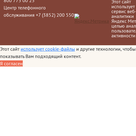
800 775 00 25
Этот сайт
использует
Центр телефонного
сервис веб
обслуживания +7 (3852) 200 550
аналитики
Яндекс Мет
целью анал
пользовате
активности
Этот сайт
использует cookie-файлы
и другие технологии, чтобы
показывать Вам подходящий контент.
Я согласен