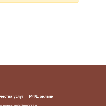
чества услуг
МФЦ онлайн
я почта:
mfc@mfc22.ru